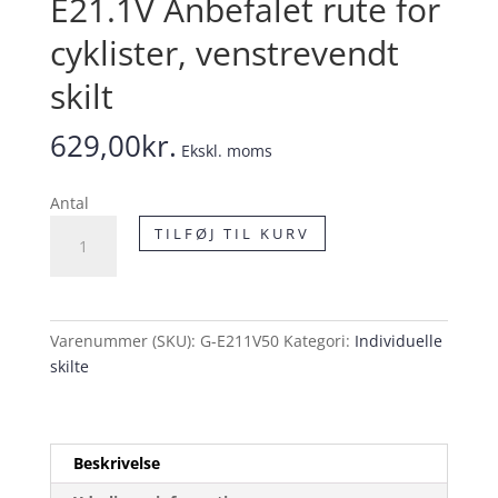
E21.1V Anbefalet rute for
cyklister, venstrevendt
skilt
629,00
kr.
Ekskl. moms
Antal
E21.1V
TILFØJ TIL KURV
Anbefalet
rute
for
cyklister,
Varenummer (SKU):
G-E211V50
Kategori:
Individuelle
venstrevendt
skilte
skilt
antal
Beskrivelse