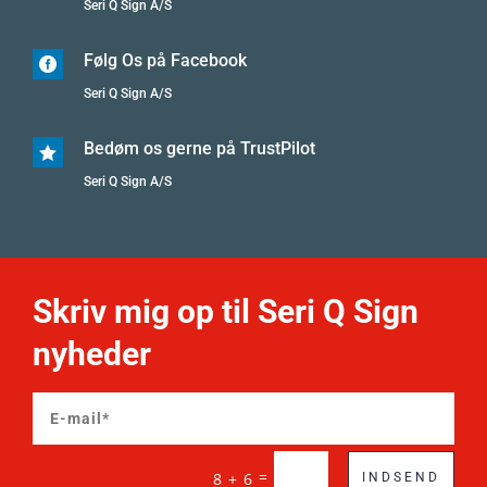
Seri Q Sign A/S
Følg Os på Facebook

Seri Q Sign A/S
Bedøm os gerne på TrustPilot

Seri Q Sign A/S
Skriv mig op til Seri Q Sign
nyheder
=
8 + 6
INDSEND