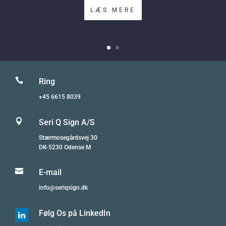
LÆS MERE

Ring
+45 6615 8039

Seri Q Sign A/S
Stærmosegårdsvej 30
DK-5230 Odense M

E-mail
info@seriqsign.dk
Følg Os på LinkedIn
