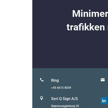
Minimer 
trafikken


Ring
+45 6615 8039

Seri Q Sign A/S

Stærmosegårdsvej 30