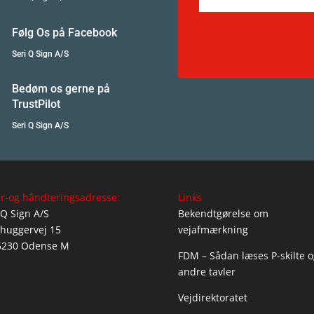
Følg Os på Facebook
Seri Q Sign A/S
Bedøm os gerne på
TrustPilot
Seri Q Sign A/S
r-og håndteringsadresse:
Links
 Q Sign A/S
Bekendtgørelse om
huggervej 15
vejafmærkning
5230 Odense M
FDM – Sådan læses P-skilte o
andre tavler
Vejdirektoratet