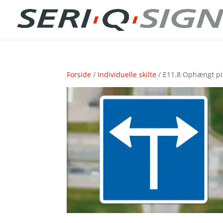
Forside
/
Individuelle skilte
/ E11.8 Ophængt pi