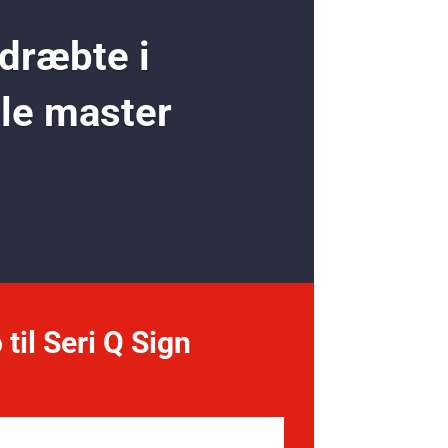
 dræbte i
ole master
 til Seri Q Sign