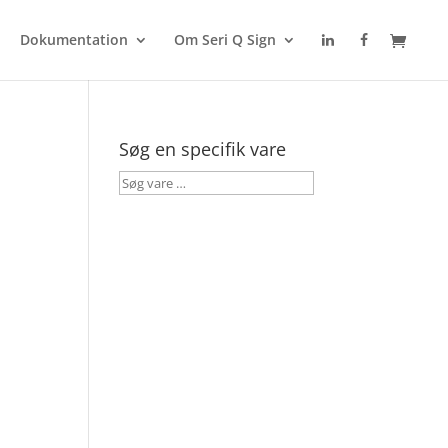
Dokumentation
Om Seri Q Sign
Søg en specifik vare
Søg
vare
…