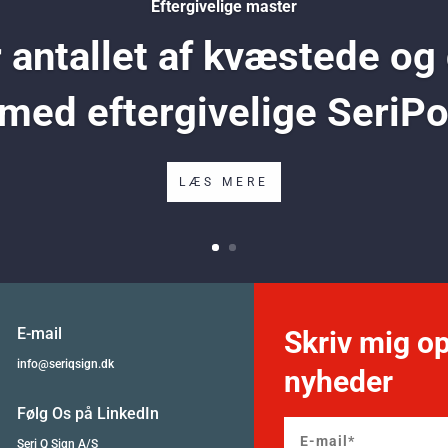
Eftergivelige master
antallet af kvæstede og
 med eftergivelige SeriP
LÆS MERE
E-mail
Skriv mig op
info@seriqsign.dk
nyheder
Følg Os på LinkedIn
Seri Q Sign A/S