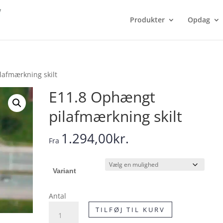
Produkter
Opdag
lafmærkning skilt
E11.8 Ophængt
pilafmærkning skilt
1.294,00
kr.
Fra
Variant
Antal
E11.8
TILFØJ TIL KURV
Ophængt