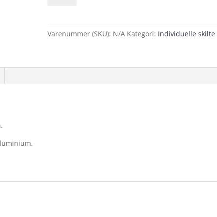
pilafmærkning
skilt
antal
Varenummer (SKU):
N/A
Kategori:
Individuelle skilte
.
aluminium.