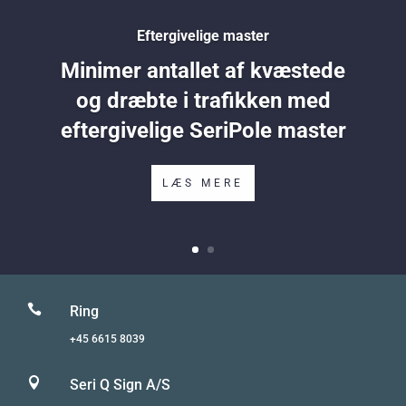
Eftergivelige master
Minimer antallet af kvæstede
og dræbte i trafikken med
eftergivelige SeriPole master
LÆS MERE

Ring
+45 6615 8039

Seri Q Sign A/S