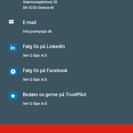
Stærmosegårdsvej 30
DK-5230 Odense M

E-mail
info@seriqsign.dk
Følg Os på LinkedIn

Seri Q Sign A/S
Følg Os på Facebook

Seri Q Sign A/S
Bedøm os gerne på TrustPilot

Seri Q Sign A/S