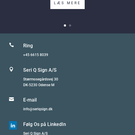
LÆS MERE

Ring
+45 6615 8039

Seri Q Sign A/S
Stærmosegårdsvej 30
DK-5230 Odense M

E-mail
info@seriqsign.dk
Følg Os på LinkedIn

Seri Q Sign A/S