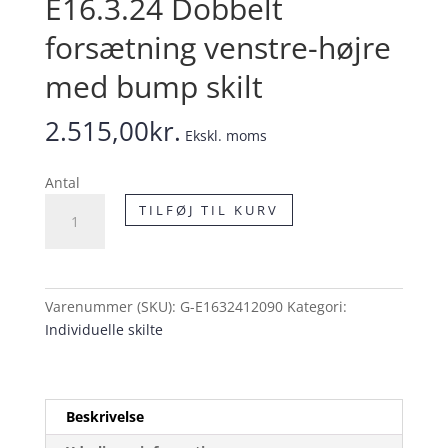
E16.3.24 Dobbelt
forsætning venstre-højre
med bump skilt
2.515,00
kr.
Ekskl. moms
Antal
E16.3.24
TILFØJ TIL KURV
Dobbelt
forsætning
venstre-
højre
Varenummer (SKU):
G-E1632412090
Kategori:
med
Individuelle skilte
bump
skilt
antal
Beskrivelse