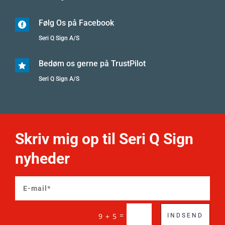
Følg Os på Facebook

Seri Q Sign A/S
Bedøm os gerne på TrustPilot

Seri Q Sign A/S
Skriv mig op til Seri Q Sign
nyheder
=
9 + 5
INDSEND