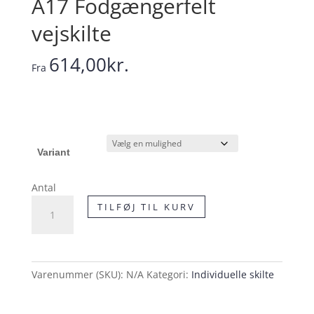
A17 Fodgængerfelt
vejskilte
614,00
kr.
Fra
Variant
Antal
A17
TILFØJ TIL KURV
Fodgængerfelt
vejskilte
antal
Varenummer (SKU):
N/A
Kategori:
Individuelle skilte