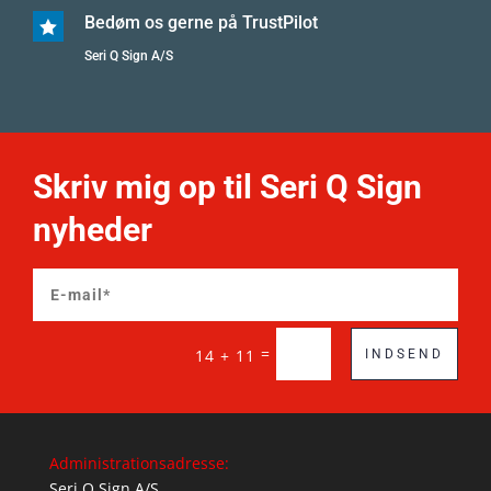
Bedøm os gerne på TrustPilot

Seri Q Sign A/S
Skriv mig op til Seri Q Sign
nyheder
=
14 + 11
INDSEND
Administrationsadresse:
Seri Q Sign A/S