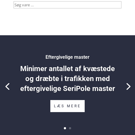
Søg
vare
…
Eftergivelige master
Minimer antallet af kvæstede
og dræbte i trafikken med
eftergivelige SeriPole master
LÆS MERE