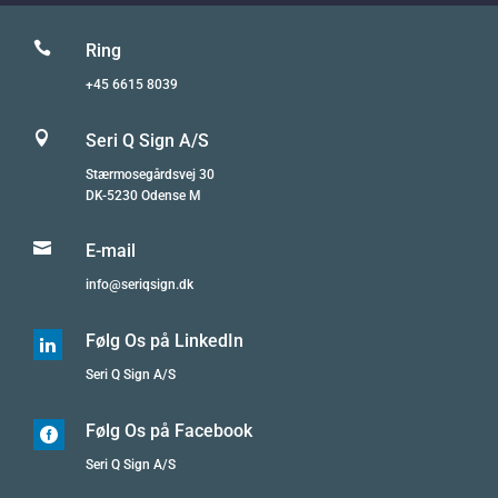

Ring
+45 6615 8039

Seri Q Sign A/S
Stærmosegårdsvej 30
DK-5230 Odense M

E-mail
info@seriqsign.dk
Følg Os på LinkedIn

Seri Q Sign A/S
Følg Os på Facebook

Seri Q Sign A/S