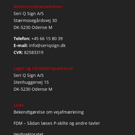
Administrationsadresse:
Seri Q Sign A/S
Stærmosegårdsvej 30
DK-5230 Odense M
Telefon:
+45 66 15 80 39
E-mail:
info@seriqsign.dk
CVR:
82583319
Lager-og håndteringsadresse:
Seri Q Sign A/S
Stenhuggervej 15
DK-5230 Odense M
Links
Bekendtgørelse om vejafmærkning
FDM – Sådan læses P-skilte og andre tavler
Vejdirektoratet