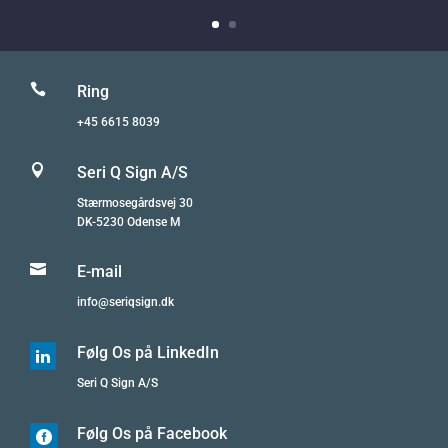

Ring
+45 6615 8039

Seri Q Sign A/S
Stærmosegårdsvej 30
DK-5230 Odense M

E-mail
info@seriqsign.dk
Følg Os på LinkedIn

Seri Q Sign A/S
Følg Os på Facebook
