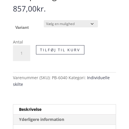
857,00
kr.
Variant
Antal
Pas
TILFØJ TIL KURV
på
mig
skilt
antal
Varenummer (SKU):
PB-6040
Kategori:
Individuelle
skilte
Beskrivelse
Yderligere information