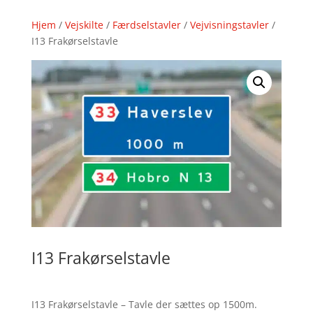
Hjem
/
Vejskilte
/
Færdselstavler
/
Vejvisningstavler
/
I13 Frakørselstavle
I13 Frakørselstavle
I13 Frakørselstavle – Tavle der sættes op 1500m.