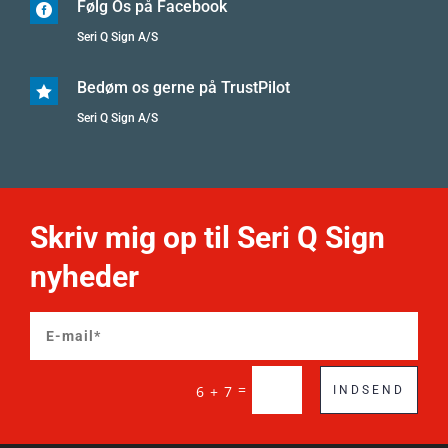
Følg Os på Facebook

Seri Q Sign A/S
Bedøm os gerne på TrustPilot

Seri Q Sign A/S
Skriv mig op til Seri Q Sign
nyheder
=
6 + 7
INDSEND