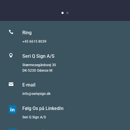

Ring
+45 6615 8039

Seri Q Sign A/S
Stærmosegårdsvej 30
DK-5230 Odense M

E-mail
info@seriqsign.dk
Følg Os på LinkedIn

Seri Q Sign A/S