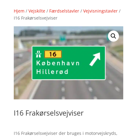
Hjem
/
Vejskilte
/
Færdselstavler
/
Vejvisningstavler
/
I16 Frakørselsvejviser
I16 Frakørselsvejviser
I16 Frakørselsvejviser der bruges i motorvejskryds,