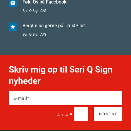
Følg Os på Facebook

Seri Q Sign A/S
Bedøm os gerne på TrustPilot

Seri Q Sign A/S
Skriv mig op til Seri Q Sign
nyheder
=
4 + 4
INDSEND