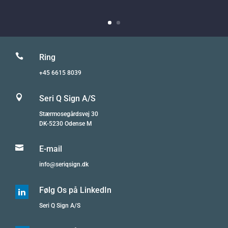

Ring
+45 6615 8039

Seri Q Sign A/S
Stærmosegårdsvej 30
DK-5230 Odense M

E-mail
info@seriqsign.dk
Følg Os på LinkedIn

Seri Q Sign A/S