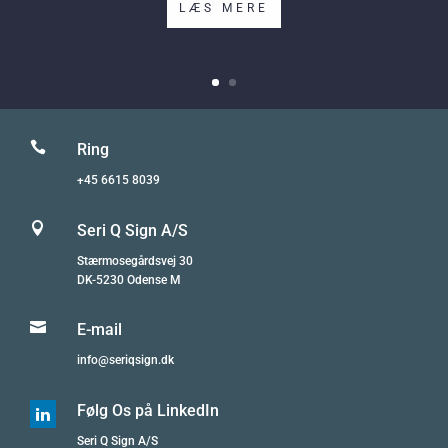
LÆS MERE

Ring
+45 6615 8039

Seri Q Sign A/S
Stærmosegårdsvej 30
DK-5230 Odense M

E-mail
info@seriqsign.dk
Følg Os på LinkedIn

Seri Q Sign A/S