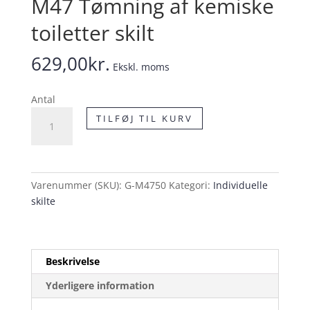
M47 Tømning af kemiske
toiletter skilt
629,00
kr.
Ekskl. moms
Antal
M47
TILFØJ TIL KURV
Tømning
af
kemiske
toiletter
Varenummer (SKU):
G-M4750
Kategori:
Individuelle
skilt
skilte
antal
Beskrivelse
Yderligere information