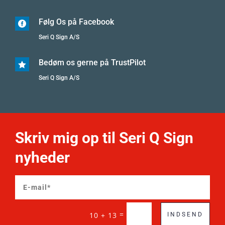
Følg Os på Facebook

Seri Q Sign A/S
Bedøm os gerne på TrustPilot

Seri Q Sign A/S
Skriv mig op til Seri Q Sign
nyheder
=
10 + 13
INDSEND