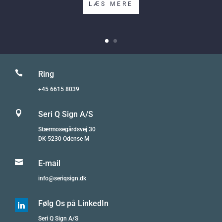
LÆS MERE

Ring
+45 6615 8039

Seri Q Sign A/S
Stærmosegårdsvej 30
DK-5230 Odense M

E-mail
info@seriqsign.dk
Følg Os på LinkedIn

Seri Q Sign A/S