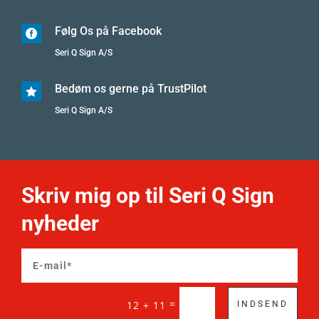
Følg Os på Facebook

Seri Q Sign A/S
Bedøm os gerne på TrustPilot

Seri Q Sign A/S
Skriv mig op til Seri Q Sign
nyheder
=
12 + 11
INDSEND