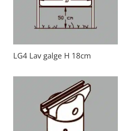
LG4 Lav galge H 18cm