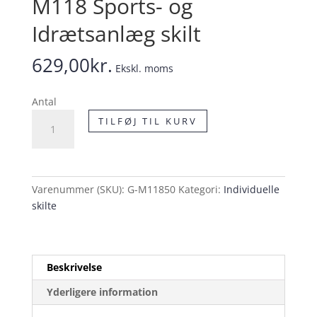
M118 Sports- og
Idrætsanlæg skilt
629,00
kr.
Ekskl. moms
Antal
M118
TILFØJ TIL KURV
Sports-
og
Idrætsanlæg
skilt
Varenummer (SKU):
G-M11850
Kategori:
Individuelle
antal
skilte
Beskrivelse
Yderligere information