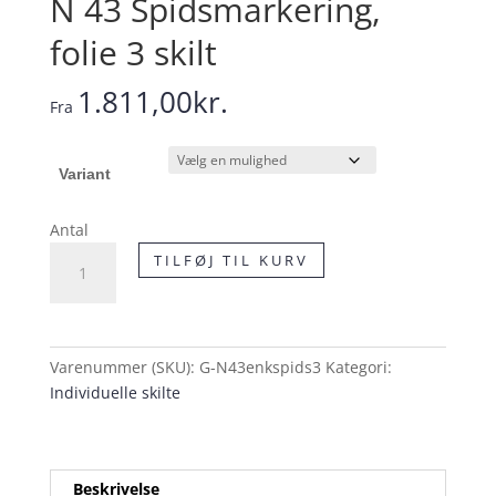
N 43 Spidsmarkering,
folie 3 skilt
1.811,00
kr.
Fra
Variant
Antal
N
TILFØJ TIL KURV
43
Spidsmarkering,
folie
3
Varenummer (SKU):
G-N43enkspids3
Kategori:
skilt
Individuelle skilte
antal
Beskrivelse