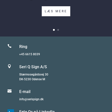
LÆS MERE

Ring
+45 6615 8039

Seri Q Sign A/S
Stærmosegårdsvej 30
DK-5230 Odense M

E-mail
info@seriqsign.dk
Følg Os på LinkedIn