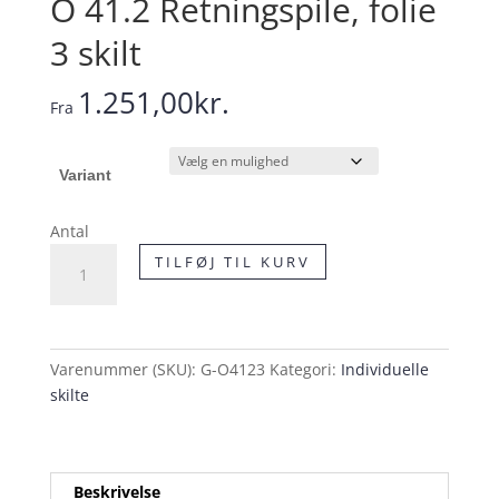
O 41.2 Retningspile, folie
3 skilt
1.251,00
kr.
Fra
Variant
Antal
O
TILFØJ TIL KURV
41.2
Retningspile,
folie
3
Varenummer (SKU):
G-O4123
Kategori:
Individuelle
skilt
skilte
antal
Beskrivelse