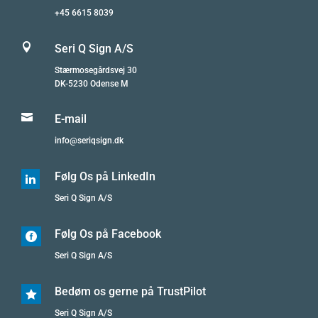
+45 6615 8039

Seri Q Sign A/S
Stærmosegårdsvej 30
DK-5230 Odense M

E-mail
info@seriqsign.dk
Følg Os på LinkedIn

Seri Q Sign A/S
Følg Os på Facebook

Seri Q Sign A/S
Bedøm os gerne på TrustPilot

Seri Q Sign A/S