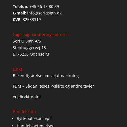
Telefon:
+45 66 15 80 39
E-mail:
info@seriqsign.dk
CVR:
82583319
Lager-og håndteringsadresse:
Seri Q Sign A/S
Stenhuggervej 15
DK-5230 Odense M
Links
Bekendtgørelse om vejafmærkning
FDM – Sådan læses P-skilte og andre tavler
Vejdirektoratet
Handelsinfo
Byttepallekoncept
Handelsbetingelser