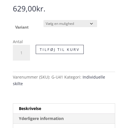
629,00
kr.
Variant
Antal
U4.1
TILFØJ TIL KURV
Undertavle
skilt
antal
Varenummer (SKU):
G-U41
Kategori:
Individuelle
skilte
Beskrivelse
Yderligere information