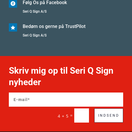
Følg Os på Facebook

Seri Q Sign A/S
Bedøm os gerne på TrustPilot

Seri Q Sign A/S
Skriv mig op til Seri Q Sign
nyheder
=
4 + 5
INDSEND