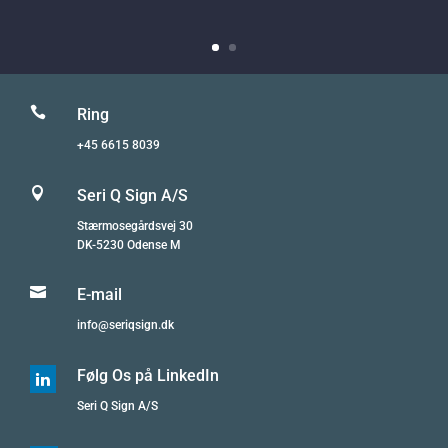

Ring
+45 6615 8039

Seri Q Sign A/S
Stærmosegårdsvej 30
DK-5230 Odense M

E-mail
info@seriqsign.dk
Følg Os på LinkedIn

Seri Q Sign A/S