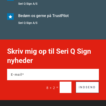
Seri Q Sign A/S
Bedøm os gerne på TrustPilot

Seri Q Sign A/S
Skriv mig op til Seri Q Sign
nyheder
=
8 + 2
INDSEND