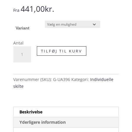
441,00
kr.
Fra
Variant
Antal
UA39.6
TILFØJ TIL KURV
Undertavle
skilt
antal
Varenummer (SKU):
G-UA396
Kategori:
Individuelle
skilte
Beskrivelse
Yderligere information