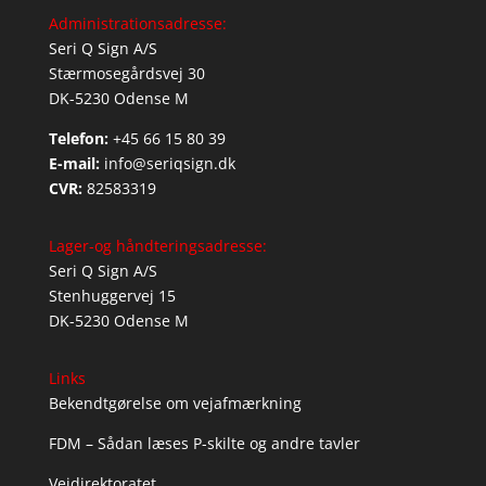
Administrationsadresse:
Seri Q Sign A/S
Stærmosegårdsvej 30
DK-5230 Odense M
Telefon:
+45 66 15 80 39
E-mail:
info@seriqsign.dk
CVR:
82583319
Lager-og håndteringsadresse:
Seri Q Sign A/S
Stenhuggervej 15
DK-5230 Odense M
Links
Bekendtgørelse om vejafmærkning
FDM – Sådan læses P-skilte og andre tavler
Vejdirektoratet