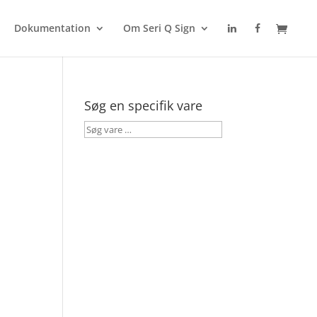
Dokumentation
Om Seri Q Sign
Søg en specifik vare
Søg
vare
…