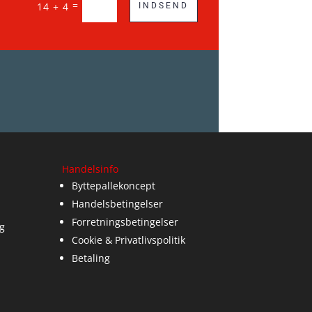
=
14 + 4
INDSEND
Handelsinfo
Byttepallekoncept
Handelsbetingelser
Forretningsbetingelser
g
Cookie & Privatlivspolitik
Betaling