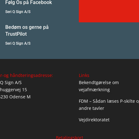
Følg Os på Facebook
Seri Q Sign A/S
Bedøm os gerne på
TrustPilot
Seri Q Sign A/S
r-og håndteringsadresse:
Links
 Q Sign A/S
Bekendtgørelse om
huggervej 15
vejafmærkning
5230 Odense M
FDM – Sådan læses P-skilte o
andre tavler
Vejdirektoratet
Betalingskort