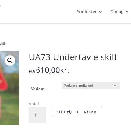
Produkter
Opdag
kilt
UA73 Undertavle skilt
610,00
kr.
Fra
Variant
Antal
UA73
TILFØJ TIL KURV
Undertavle
skilt
antal