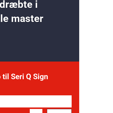
 dræbte i
ole master
 til Seri Q Sign