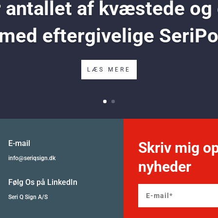
antallet af kvæstede og
 med eftergivelige SeriP
LÆS MERE
E-mail
Skriv mig op
info@seriqsign.dk
nyheder
Følg Os på LinkedIn
Seri Q Sign A/S