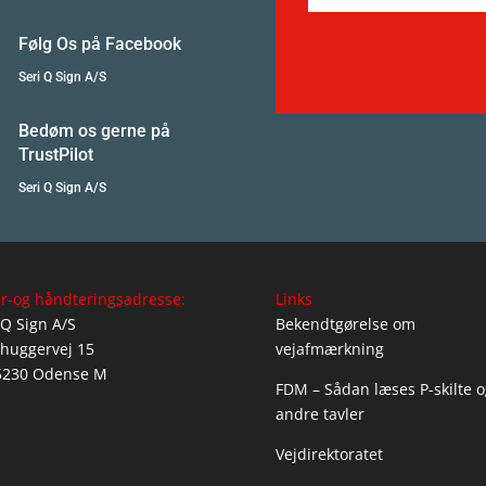
Følg Os på Facebook
Seri Q Sign A/S
Bedøm os gerne på
TrustPilot
Seri Q Sign A/S
r-og håndteringsadresse:
Links
 Q Sign A/S
Bekendtgørelse om
huggervej 15
vejafmærkning
5230 Odense M
FDM – Sådan læses P-skilte o
andre tavler
Vejdirektoratet