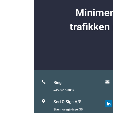
Minimer 
trafikken


Ring
+45 6615 8039

Seri Q Sign A/S

Stærmosegårdsvej 30