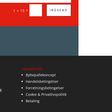
=
1 + 15
INDSEND
Handelsinfo
Byttepallekoncept
Handelsbetingelser
Forretningsbetingelser
g
Cookie & Privatlivspolitik
Betaling