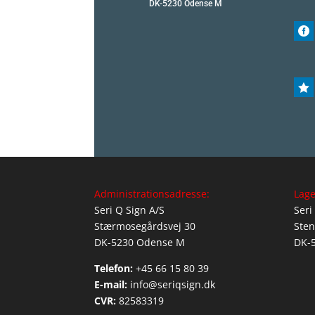
DK-5230 Odense M


Administrationsadresse:
Lage
Seri Q Sign A/S
Seri
Stærmosegårdsvej 30
Sten
DK-5230 Odense M
DK-
Telefon:
+45 66 15 80 39
E-mail:
info@seriqsign.dk
CVR:
82583319