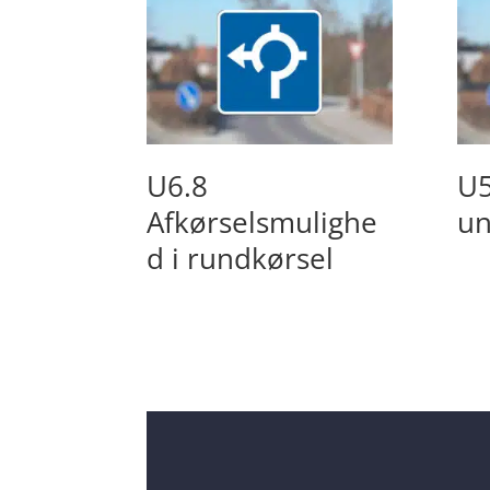
U6.8
U5
Afkørselsmulighe
un
d i rundkørsel