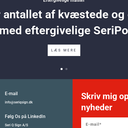
Eftergivelige master
antallet af kvæstede og
 med eftergivelige SeriP
LÆS MERE
E-mail
Skriv mig op
info@seriqsign.dk
nyheder
Følg Os på LinkedIn
Seri Q Sign A/S