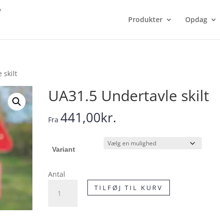
Produkter
Opdag
 skilt
UA31.5 Undertavle skilt
441,00
kr.
Fra
Variant
Antal
UA31.5
TILFØJ TIL KURV
Undertavle
skilt
antal