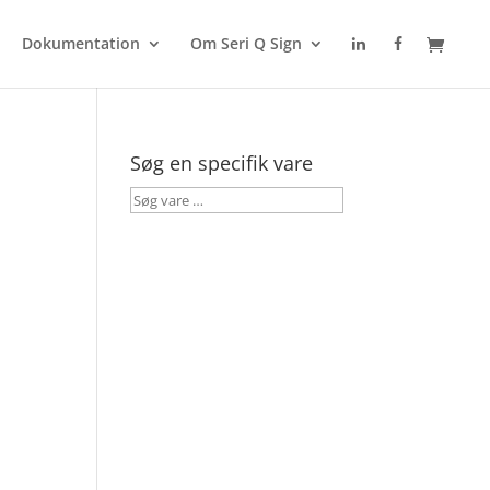
Dokumentation
Om Seri Q Sign
Søg en specifik vare
Søg
vare
…