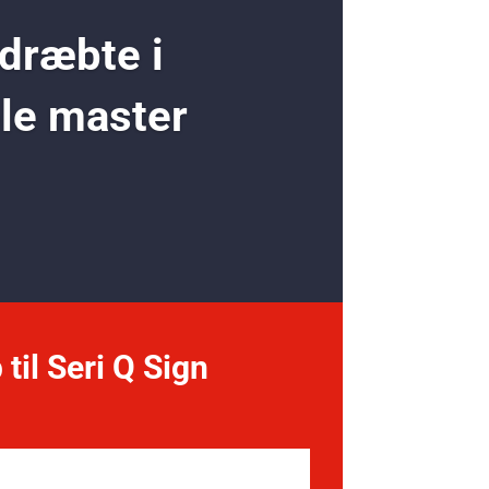
 dræbte i
ole master
 til Seri Q Sign