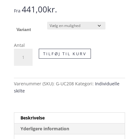
441,00
kr.
Fra
Variant
Antal
UC20.8
TILFØJ TIL KURV
Undertavle
skilt
antal
Varenummer (SKU):
G-UC208
Kategori:
Individuelle
skilte
Beskrivelse
Yderligere information