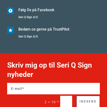
Følg Os på Facebook

Seri Q Sign A/S
Bedøm os gerne på TrustPilot

Seri Q Sign A/S
Skriv mig op til Seri Q Sign
nyheder
=
2 + 10
INDSEND