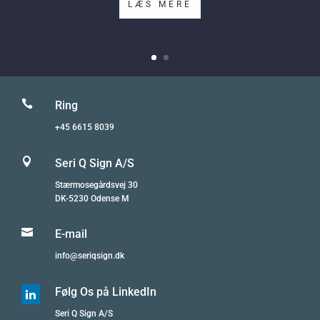
LÆS MERE

Ring
+45 6615 8039

Seri Q Sign A/S
Stærmosegårdsvej 30
DK-5230 Odense M

E-mail
info@seriqsign.dk
Følg Os på LinkedIn

Seri Q Sign A/S