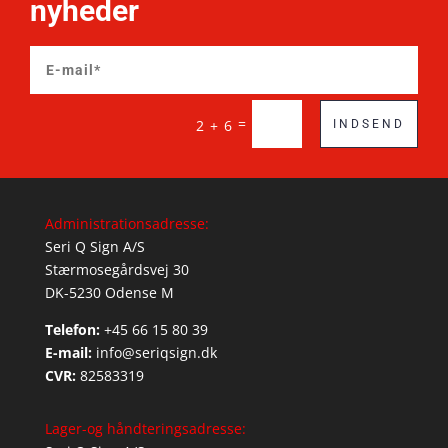
nyheder
=
2 + 6
INDSEND
Administrationsadresse:
Seri Q Sign A/S
Stærmosegårdsvej 30
DK-5230 Odense M
Telefon:
+45 66 15 80 39
E-mail:
info@seriqsign.dk
CVR:
82583319
Lager-og håndteringsadresse: