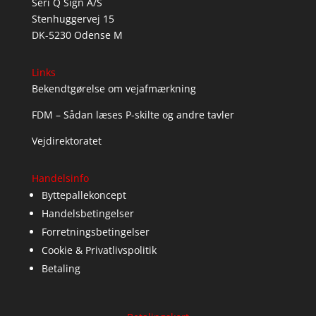
Seri Q Sign A/S
Stenhuggervej 15
DK-5230 Odense M
Links
Bekendtgørelse om vejafmærkning
FDM – Sådan læses P-skilte og andre tavler
Vejdirektoratet
Handelsinfo
Byttepallekoncept
Handelsbetingelser
Forretningsbetingelser
Cookie & Privatlivspolitik
Betaling