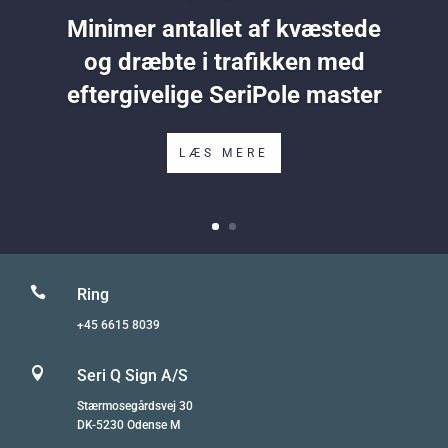
Minimer antallet af kvæstede
og dræbte i trafikken med
eftergivelige SeriPole master
LÆS MERE

Ring
+45 6615 8039

Seri Q Sign A/S
Stærmosegårdsvej 30
DK-5230 Odense M