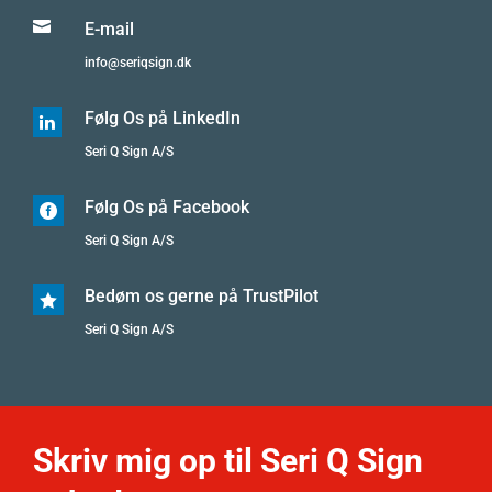

E-mail
info@seriqsign.dk
Følg Os på LinkedIn

Seri Q Sign A/S
Følg Os på Facebook

Seri Q Sign A/S
Bedøm os gerne på TrustPilot

Seri Q Sign A/S
Skriv mig op til Seri Q Sign