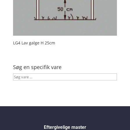
LG4 Lav galge H 25cm
Søg en specifik vare
Søg
vare
…
Eftergivelige master