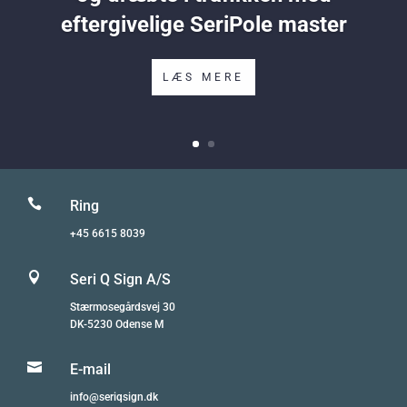
eftergivelige SeriPole master
LÆS MERE

Ring
+45 6615 8039

Seri Q Sign A/S
Stærmosegårdsvej 30
DK-5230 Odense M

E-mail
info@seriqsign.dk