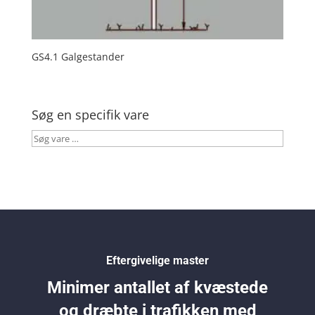
GS4.1 Galgestander
Søg en specifik vare
Søg
vare
…
Eftergivelige master
Minimer antallet af kvæstede
og dræbte i trafikken med