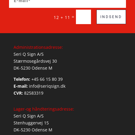
=
12 + 11
INDSEND
Administrationsadresse:
Seri Q Sign A/S
Stærmosegårdsvej 30
DK-5230 Odense M
Telefon:
+45 66 15 80 39
E-mail:
info@seriqsign.dk
CVR:
82583319
Lager-og håndteringsadresse:
Seri Q Sign A/S
Stenhuggervej 15
DK-5230 Odense M