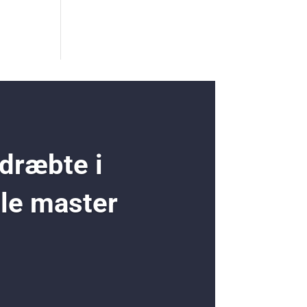
 dræbte i
ole master