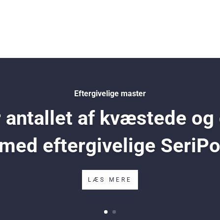
Eftergivelige master
antallet af kvæstede og
 med eftergivelige SeriP
LÆS MERE