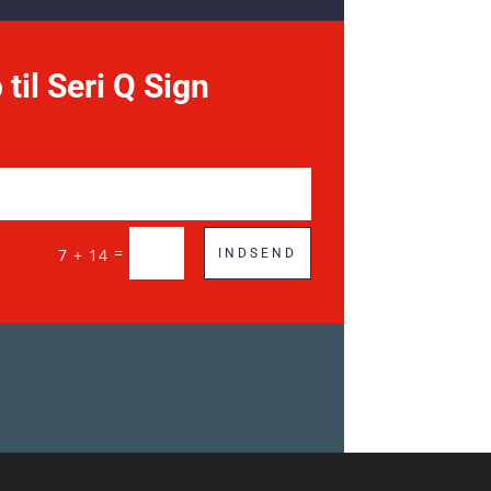
 til Seri Q Sign
=
7 + 14
INDSEND