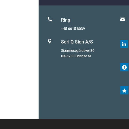


Ring
+45 6615 8039

Seri Q Sign A/S

Stærmosegårdsvej 30
DK-5230 Odense M

