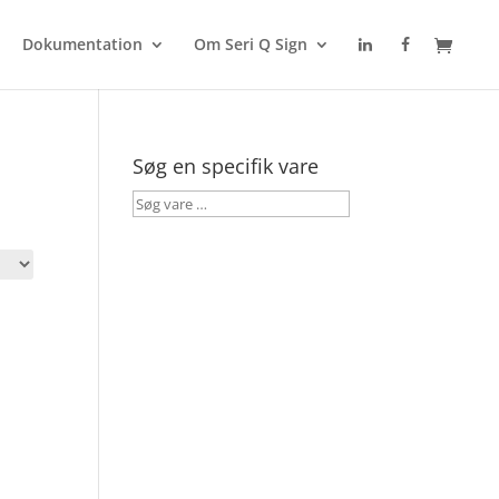
Dokumentation
Om Seri Q Sign
Søg en specifik vare
Søg
vare
…