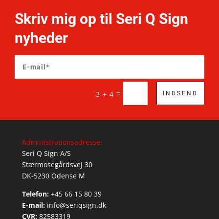
Skriv mig op til Seri Q Sign
nyheder
=
3 + 4
INDSEND
Administrationsadresse:
Seri Q Sign A/S
Stærmosegårdsvej 30
DK-5230 Odense M
Telefon:
+45 66 15 80 39
E-mail:
info@seriqsign.dk
CVR:
82583319