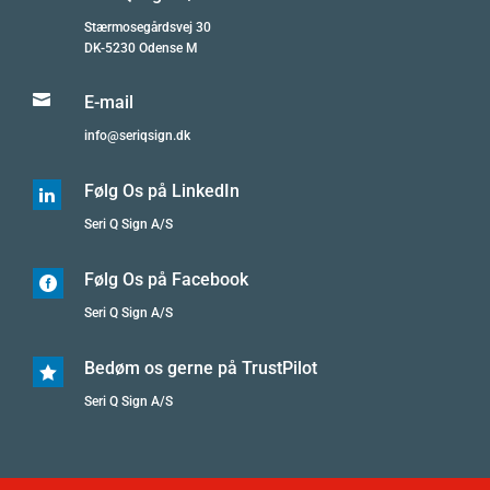
Stærmosegårdsvej 30
DK-5230 Odense M

E-mail
info@seriqsign.dk
Følg Os på LinkedIn

Seri Q Sign A/S
Følg Os på Facebook

Seri Q Sign A/S
Bedøm os gerne på TrustPilot

Seri Q Sign A/S