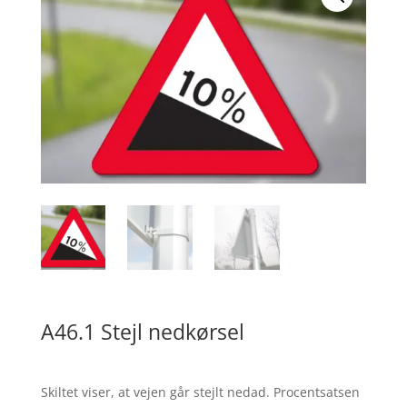
A46.1 Stejl nedkørsel
Skiltet viser, at vejen går stejlt nedad. Procentsatsen