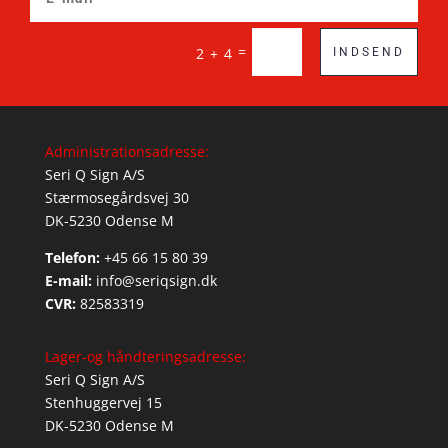
=
2 + 4
INDSEND
Administrationsadresse:
Seri Q Sign A/S
Stærmosegårdsvej 30
DK-5230 Odense M
Telefon:
+45 66 15 80 39
E-mail:
info@seriqsign.dk
CVR:
82583319
Lager-og håndteringsadresse:
Seri Q Sign A/S
Stenhuggervej 15
DK-5230 Odense M