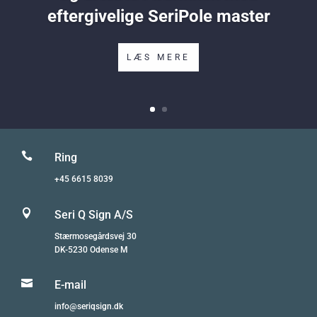
eftergivelige SeriPole master
LÆS MERE

Ring
+45 6615 8039

Seri Q Sign A/S
Stærmosegårdsvej 30
DK-5230 Odense M

E-mail
info@seriqsign.dk