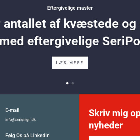
Eftergivelige master
antallet af kvæstede og
 med eftergivelige SeriP
LÆS MERE
E-mail
Skriv mig op
info@seriqsign.dk
nyheder
Følg Os på LinkedIn