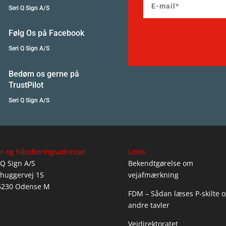
Seri Q Sign A/S
Følg Os på Facebook
Seri Q Sign A/S
Bedøm os gerne på
TrustPilot
Seri Q Sign A/S
r-og håndteringsadresse:
Links
 Q Sign A/S
Bekendtgørelse om
huggervej 15
vejafmærkning
5230 Odense M
FDM – Sådan læses P-skilte o
andre tavler
Vejdirektoratet