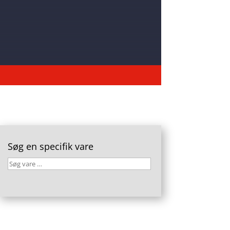
Søg en specifik vare
Søg
vare
…