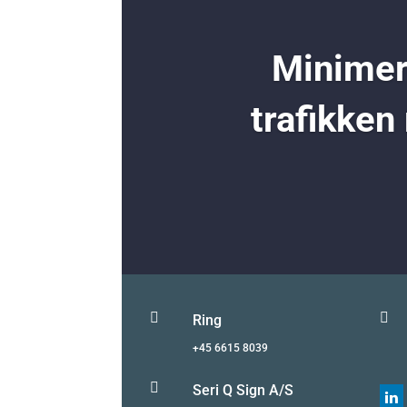
Minimer 
trafikken


Ring
+45 6615 8039

Seri Q Sign A/S
