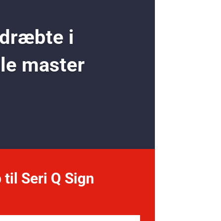
 dræbte i
ole master
 til Seri Q Sign