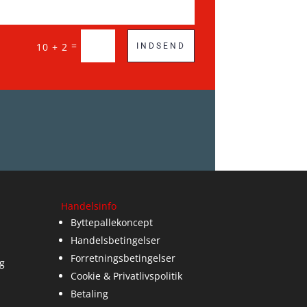
=
10 + 2
INDSEND
Handelsinfo
Byttepallekoncept
Handelsbetingelser
Forretningsbetingelser
g
Cookie & Privatlivspolitik
Betaling