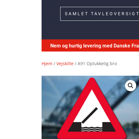
SAMLET TAVLEOVERSIG
Nem og hurtig levering med Danske F
Hjem
/
Vejskilte
/ A91 Oplukkelig bro