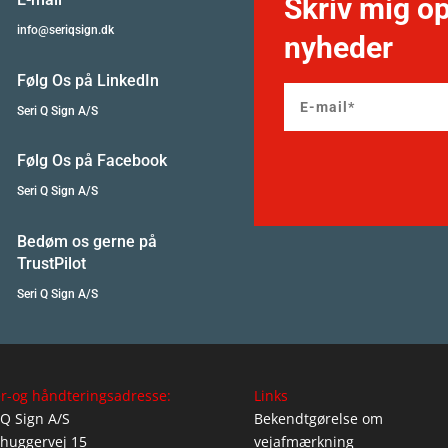
Skriv mig op
info@seriqsign.dk
nyheder
Følg Os på LinkedIn
Seri Q Sign A/S
Følg Os på Facebook
Seri Q Sign A/S
Bedøm os gerne på
TrustPilot
Seri Q Sign A/S
r-og håndteringsadresse:
Links
 Q Sign A/S
Bekendtgørelse om
huggervej 15
vejafmærkning