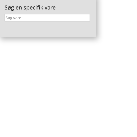
Søg en specifik vare
Søg
vare
…