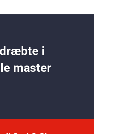
 dræbte i
ole master