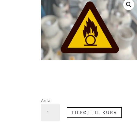
Antal
Advarselsskilt
TILFØJ TIL KURV
-
Brandnærende
antal