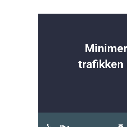
Minimer 
trafikken


Ring