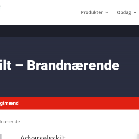
Produkter
Opdag
ilt – Brandnærende
ragtmænd
ndnærende
Advarselsskilt –