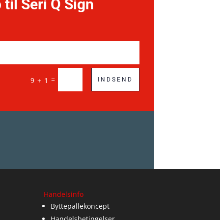
 til Seri Q Sign
=
9 + 1
INDSEND
Handelsinfo
Byttepallekoncept
Handelsbetingelser