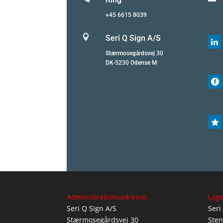
+45 6615 8039

Seri Q Sign A/S

Stærmosegårdsvej 30
DK-5230 Odense M


Administrationsadresse:
Lage
Seri Q Sign A/S
Seri
Stærmosegårdsvej 30
Sten