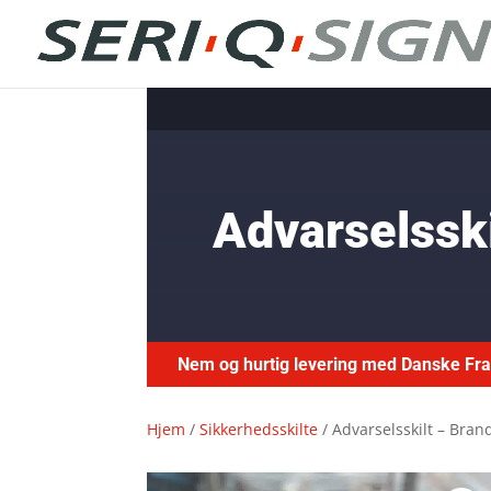
Advarselssk
Nem og hurtig levering med Danske F
Hjem
/
Sikkerhedsskilte
/ Advarselsskilt – Bra