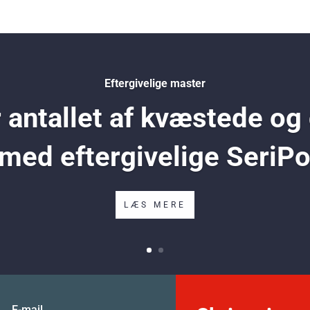
Eftergivelige master
antallet af kvæstede og
 med eftergivelige SeriP
LÆS MERE
E-mail