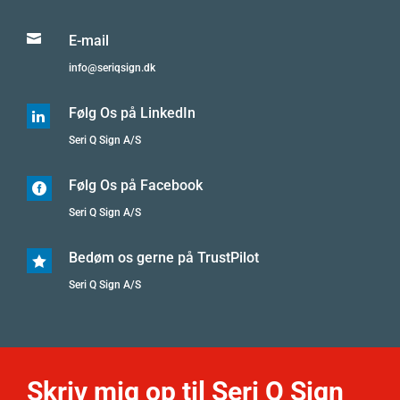

E-mail
info@seriqsign.dk
Følg Os på LinkedIn

Seri Q Sign A/S
Følg Os på Facebook

Seri Q Sign A/S
Bedøm os gerne på TrustPilot

Seri Q Sign A/S
Skriv mig op til Seri Q Sign