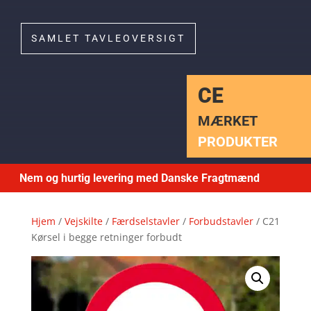
SAMLET TAVLEOVERSIGT
CE
MÆRKET
PRODUKTER
Nem og hurtig levering med Danske Fragtmænd
Hjem
/
Vejskilte
/
Færdselstavler
/
Forbudstavler
/ C21
Kørsel i begge retninger forbudt