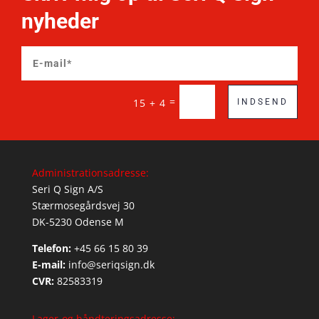
nyheder
=
15 + 4
INDSEND
Administrationsadresse:
Seri Q Sign A/S
Stærmosegårdsvej 30
DK-5230 Odense M
Telefon:
+45 66 15 80 39
E-mail:
info@seriqsign.dk
CVR:
82583319
Lager-og håndteringsadresse: