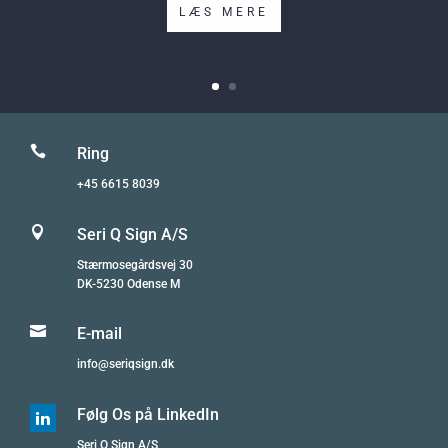
LÆS MERE

Ring
+45 6615 8039

Seri Q Sign A/S
Stærmosegårdsvej 30
DK-5230 Odense M

E-mail
info@seriqsign.dk
Følg Os på LinkedIn

Seri Q Sign A/S