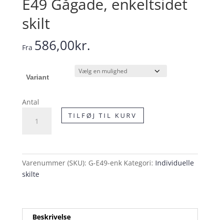
E49 Gågade, enkeltsidet
skilt
586,00
kr.
Fra
Variant
Antal
E49
TILFØJ TIL KURV
Gågade,
enkeltsidet
skilt
antal
Varenummer (SKU):
G-E49-enk
Kategori:
Individuelle
skilte
Beskrivelse