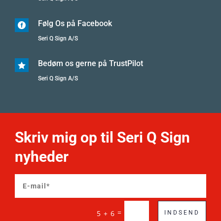
Følg Os på Facebook

Seri Q Sign A/S
Bedøm os gerne på TrustPilot

Seri Q Sign A/S
Skriv mig op til Seri Q Sign
nyheder
=
5 + 6
INDSEND