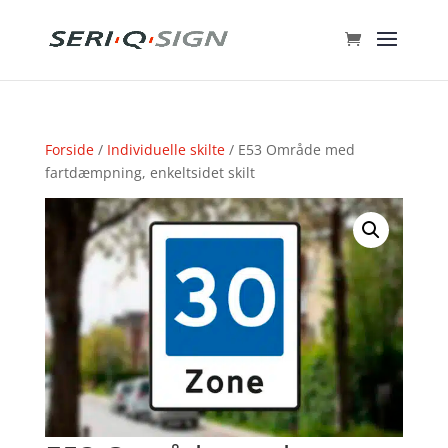
Forside
/
Individuelle skilte
/ E53 Område med
fartdæmpning, enkeltsidet skilt