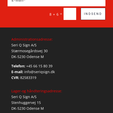
=
8 + 6
INDSEND
Administrationsadresse:
Seri Q Sign A/S
Stærmosegårdsvej 30
DK-5230 Odense M
Telefon:
+45 66 15 80 39
E-mail:
info@seriqsign.dk
CVR:
82583319
Lager-og håndteringsadresse:
Seri Q Sign A/S
Stenhuggervej 15
DK-5230 Odense M