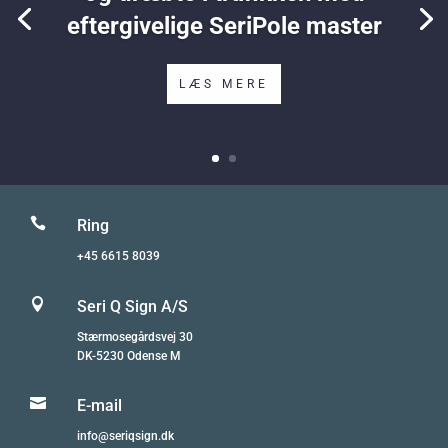
eftergivelige SeriPole master
LÆS MERE

Ring
+45 6615 8039

Seri Q Sign A/S
Stærmosegårdsvej 30
DK-5230 Odense M

E-mail
info@seriqsign.dk