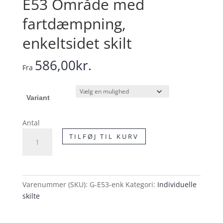
E53 Område med
fartdæmpning,
enkeltsidet skilt
586,00
kr.
Fra
Variant
Antal
E53
TILFØJ TIL KURV
Område
med
fartdæmpning,
enkeltsidet
Varenummer (SKU):
G-E53-enk
Kategori:
Individuelle
skilt
skilte
antal