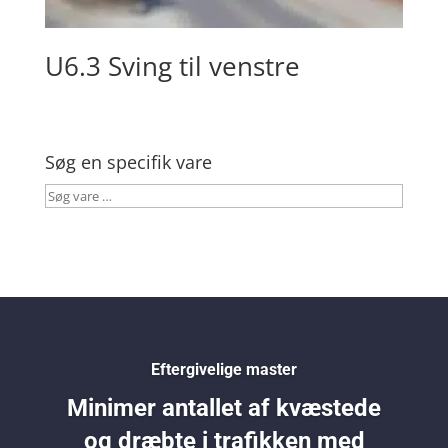
U6.3 Sving til venstre
Søg en specifik vare
Søg
vare
…
Eftergivelige master
Minimer antallet af kvæstede
og dræbte i trafikken med