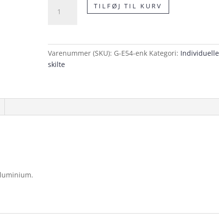
E54
TILFØJ TIL KURV
Ophør
af
område
med
Varenummer (SKU):
G-E54-enk
Kategori:
Individuell
fartdæmpning,
skilte
enkeltsidet
skilt
antal
aluminium.