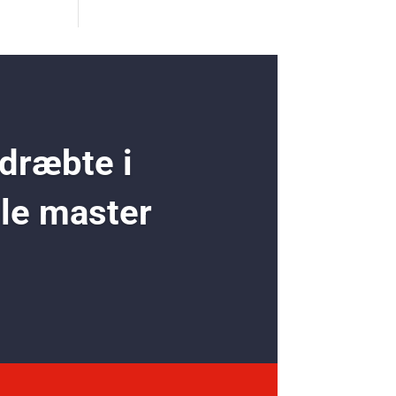
 dræbte i
ole master