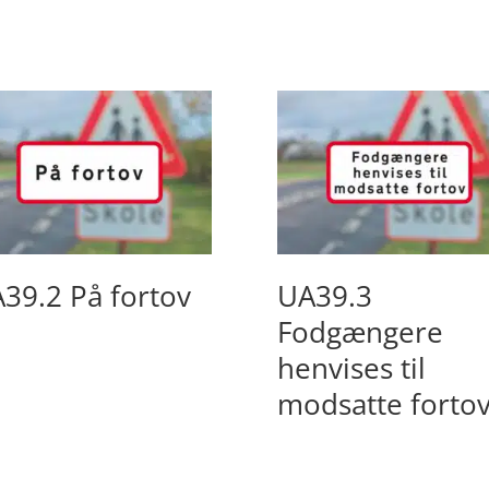
39.2 På fortov
UA39.3
Fodgængere
henvises til
modsatte forto