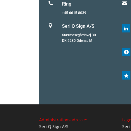


Ring
+45 6615 8039

Seri Q Sign A/S

Stærmosegårdsvej 30
DK-5230 Odense M


Administrationsadresse:
Lage
Seri Q Sign A/S
Seri