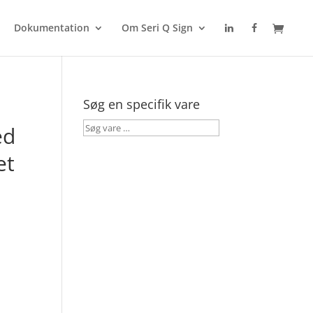
Dokumentation
Om Seri Q Sign
Søg en specifik vare
Søg
ed
vare
et
…