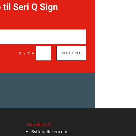
 til Seri Q Sign
=
2 + 7
INDSEND
Handelsinfo
Byttepallekoncept