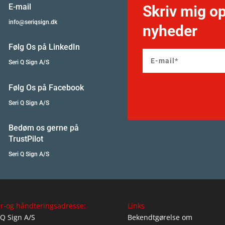
E-mail
Skriv mig op
info@seriqsign.dk
nyheder
Følg Os på LinkedIn
Seri Q Sign A/S
Følg Os på Facebook
Seri Q Sign A/S
Bedøm os gerne på
TrustPilot
Seri Q Sign A/S
r-og håndteringsadresse:
Links
 Q Sign A/S
Bekendtgørelse om