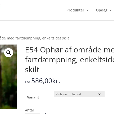
Produkter
Opdag
åde med fartdæmpning, enkeltsidet skilt
E54 Ophør af område m
fartdæmpning, enkeltsid
skilt
586,00
kr.
Fra
Variant
Antal