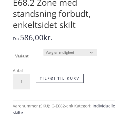
E68.2 Zone med
standsning forbudt,
enkeltsidet skilt
586,00
kr.
Fra
Variant
Antal
E68.2
TILFØJ TIL KURV
Zone
med
standsning
forbudt,
Varenummer (SKU):
G-E682-enk
Kategori:
Individuelle
enkeltsidet
skilte
skilt
antal