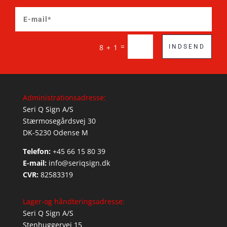
=
8 + 1
INDSEND
Administrationsadresse:
Seri Q Sign A/S
Stærmosegårdsvej 30
DK-5230 Odense M
Telefon:
+45 66 15 80 39
E-mail:
info@seriqsign.dk
CVR:
82583319
Lager-og håndteringsadresse:
Seri Q Sign A/S
Stenhuggervej 15