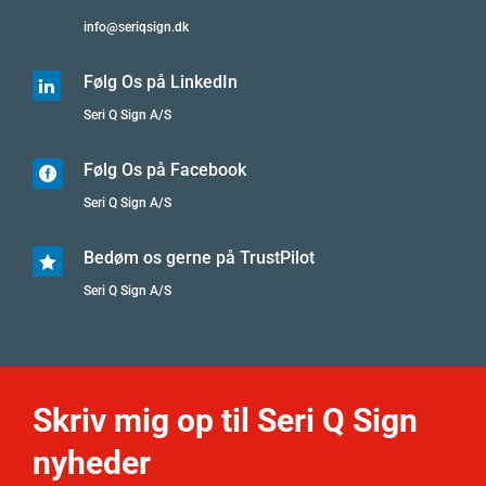
info@seriqsign.dk
Følg Os på LinkedIn

Seri Q Sign A/S
Følg Os på Facebook

Seri Q Sign A/S
Bedøm os gerne på TrustPilot

Seri Q Sign A/S
Skriv mig op til Seri Q Sign
nyheder