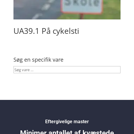
UA39.1 På cykelsti
Søg en specifik vare
Søg
vare
…
Eftergivelige master
Minimer antallet af kvæstede