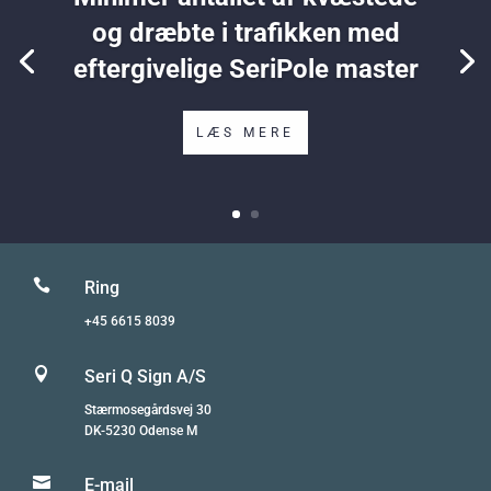
og dræbte i trafikken med
eftergivelige SeriPole master
LÆS MERE

Ring
+45 6615 8039

Seri Q Sign A/S
Stærmosegårdsvej 30
DK-5230 Odense M

E-mail