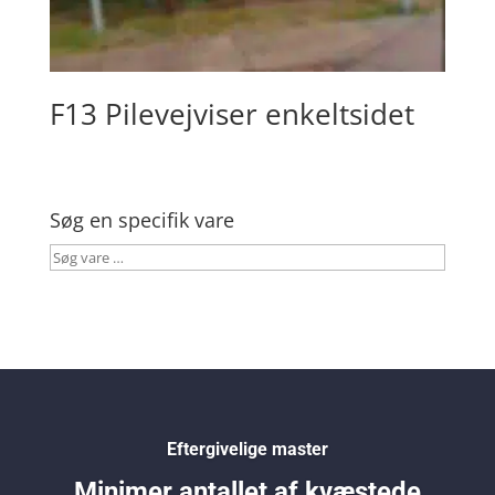
F13 Pilevejviser enkeltsidet
Søg en specifik vare
Søg
vare
…
Eftergivelige master
Minimer antallet af kvæstede