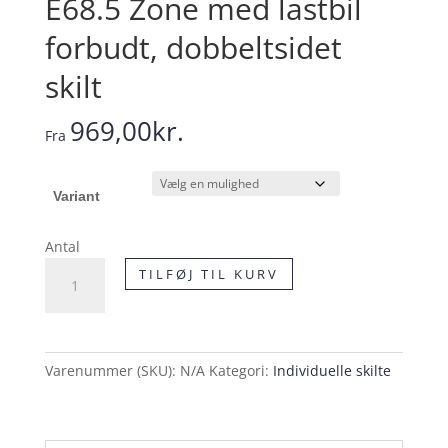
E68.5 Zone med lastbil
forbudt, dobbeltsidet
skilt
969,00
kr.
Fra
Variant
Antal
E68.5
TILFØJ TIL KURV
Zone
med
lastbil
forbudt,
Varenummer (SKU):
N/A
Kategori:
Individuelle skilte
dobbeltsidet
skilt
antal