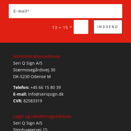
=
13 + 15
INDSEND
Administrationsadresse:
Seri Q Sign A/S
Stærmosegårdsvej 30
DK-5230 Odense M
Telefon:
+45 66 15 80 39
E-mail:
info@seriqsign.dk
CVR:
82583319
Lager-og håndteringsadresse:
Seri Q Sign A/S
Stenhuggervej 15