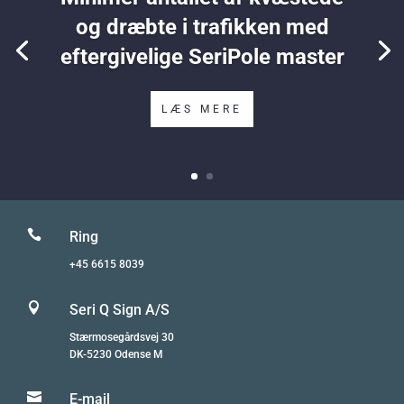
og dræbte i trafikken med
eftergivelige SeriPole master
LÆS MERE

Ring
+45 6615 8039

Seri Q Sign A/S
Stærmosegårdsvej 30
DK-5230 Odense M

E-mail