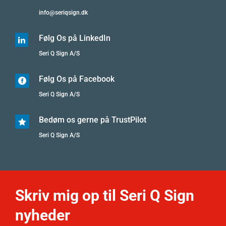
info@seriqsign.dk
Følg Os på LinkedIn

Seri Q Sign A/S
Følg Os på Facebook

Seri Q Sign A/S
Bedøm os gerne på TrustPilot

Seri Q Sign A/S
Skriv mig op til Seri Q Sign
nyheder