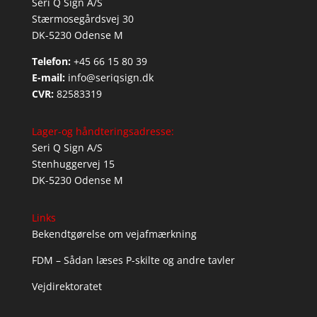
Seri Q Sign A/S
Stærmosegårdsvej 30
DK-5230 Odense M
Telefon:
+45 66 15 80 39
E-mail:
info@seriqsign.dk
CVR:
82583319
Lager-og håndteringsadresse:
Seri Q Sign A/S
Stenhuggervej 15
DK-5230 Odense M
Links
Bekendtgørelse om vejafmærkning
FDM – Sådan læses P-skilte og andre tavler
Vejdirektoratet