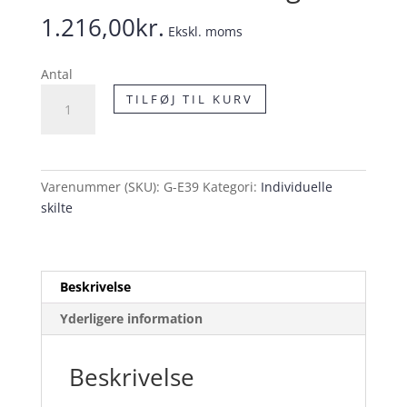
1.216,00
kr.
Ekskl. moms
Antal
E39
TILFØJ TIL KURV
Anbefalet
hastighed
antal
Varenummer (SKU):
G-E39
Kategori:
Individuelle
skilte
Beskrivelse
Yderligere information
Beskrivelse