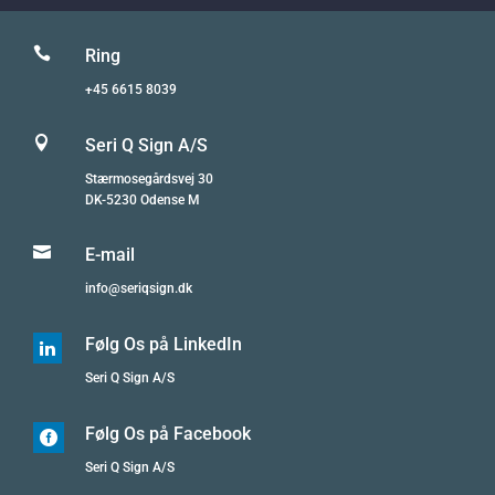

Ring
+45 6615 8039

Seri Q Sign A/S
Stærmosegårdsvej 30
DK-5230 Odense M

E-mail
info@seriqsign.dk
Følg Os på LinkedIn

Seri Q Sign A/S
Følg Os på Facebook

Seri Q Sign A/S