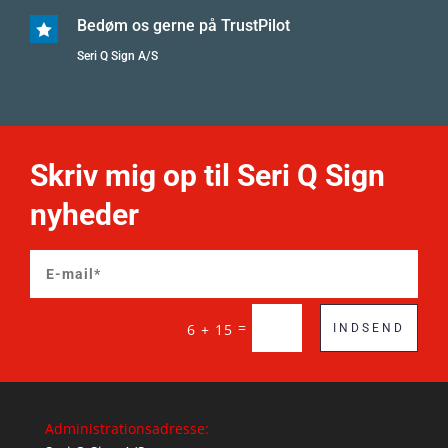
Bedøm os gerne på TrustPilot

Seri Q Sign A/S
Skriv mig op til Seri Q Sign
nyheder
=
6 + 15
INDSEND
Administrationsadresse: