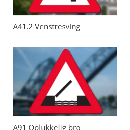
A41.2 Venstresving
A91 Oplukkelig bro