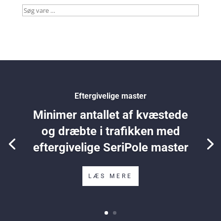
Søg
vare
…
Eftergivelige master
Minimer antallet af kvæstede
og dræbte i trafikken med
eftergivelige SeriPole master
LÆS MERE