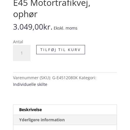
E45 Motortrafikvej,
ophør
3.049,00
kr.
Ekskl. moms
Antal
E45
TILFØJ TIL KURV
Motortrafikvej,
ophør
antal
Varenummer (SKU):
G-E4512080K
Kategori:
Individuelle skilte
Beskrivelse
Yderligere information