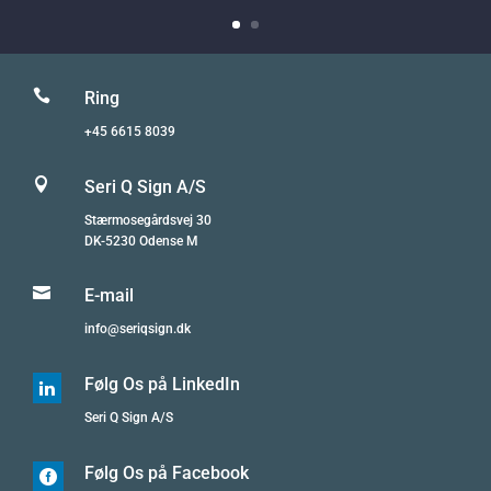

Ring
+45 6615 8039

Seri Q Sign A/S
Stærmosegårdsvej 30
DK-5230 Odense M

E-mail
info@seriqsign.dk
Følg Os på LinkedIn

Seri Q Sign A/S
Følg Os på Facebook
