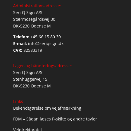
Administrationsadresse:
Seri Q Sign A/S
Stærmosegårdsvej 30
DK-5230 Odense M
Telefon:
+45 66 15 80 39
E-mail:
info@seriqsign.dk
CVR:
82583319
Lager-og håndteringsadresse:
Seri Q Sign A/S
Stenhuggervej 15
DK-5230 Odense M
Links
Bekendtgørelse om vejafmærkning
FDM – Sådan læses P-skilte og andre tavler
Vejdirektoratet