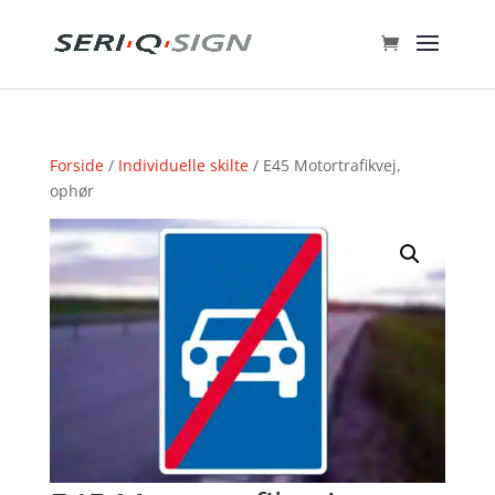
Forside
/
Individuelle skilte
/ E45 Motortrafikvej,
ophør