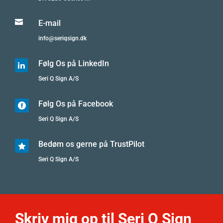

E-mail
info@seriqsign.dk
Følg Os på LinkedIn

Seri Q Sign A/S
Følg Os på Facebook

Seri Q Sign A/S
Bedøm os gerne på TrustPilot

Seri Q Sign A/S
Skriv mig op til Seri Q Sign