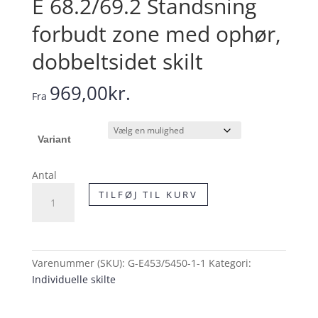
E 68.2/69.2 Standsning
forbudt zone med ophør,
dobbeltsidet skilt
969,00
kr.
Fra
Variant
Antal
E
TILFØJ TIL KURV
68.2/69.2
Standsning
forbudt
zone
Varenummer (SKU):
G-E453/5450-1-1
Kategori:
med
Individuelle skilte
ophør,
dobbeltsidet