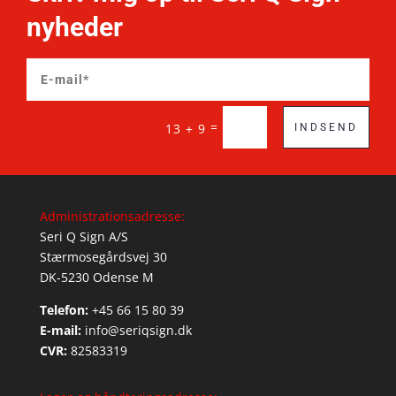
nyheder
=
13 + 9
INDSEND
Administrationsadresse:
Seri Q Sign A/S
Stærmosegårdsvej 30
DK-5230 Odense M
Telefon:
+45 66 15 80 39
E-mail:
info@seriqsign.dk
CVR:
82583319