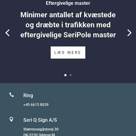
Eftergivelige master
Minimer antallet af kvæstede
og dræbte i trafikken med
eftergivelige SeriPole master
LÆS MERE

Ring
+45 6615 8039

Seri Q Sign A/S
Stærmosegårdsvej 30
DK-5230 Odense M