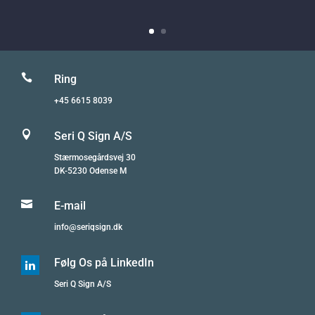

Ring
+45 6615 8039

Seri Q Sign A/S
Stærmosegårdsvej 30
DK-5230 Odense M

E-mail
info@seriqsign.dk
Følg Os på LinkedIn

Seri Q Sign A/S