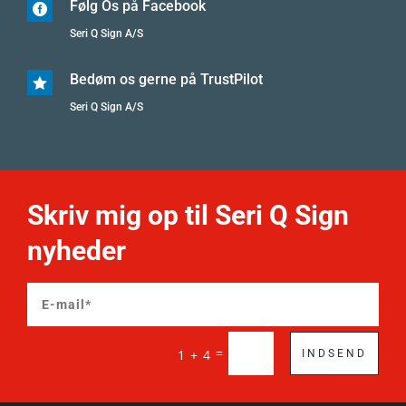
Følg Os på Facebook

Seri Q Sign A/S
Bedøm os gerne på TrustPilot

Seri Q Sign A/S
Skriv mig op til Seri Q Sign
nyheder
=
1 + 4
INDSEND