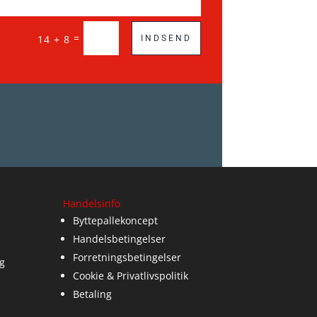
=
14 + 8
INDSEND
Handelsinfo
Byttepallekoncept
Handelsbetingelser
Forretningsbetingelser
g
Cookie & Privatlivspolitik
Betaling