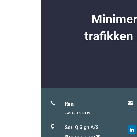
Minimer 
trafikken


Ring
+45 6615 8039

Seri Q Sign A/S

Stærmosegårdsvej 30