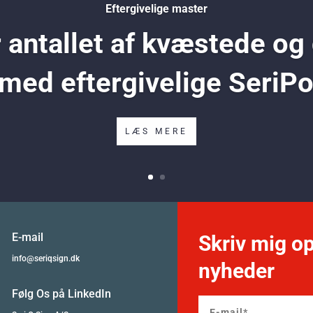
Eftergivelige master
antallet af kvæstede og
 med eftergivelige SeriP
LÆS MERE
E-mail
Skriv mig op
info@seriqsign.dk
nyheder
Følg Os på LinkedIn