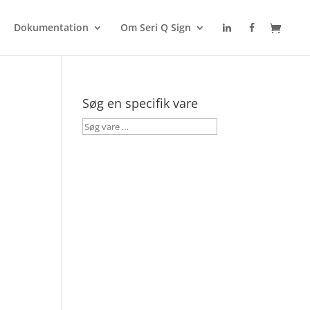
Dokumentation
Om Seri Q Sign
Søg en specifik vare
Søg
vare
…