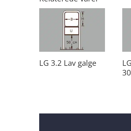
LG 3.2 Lav galge
LG
3