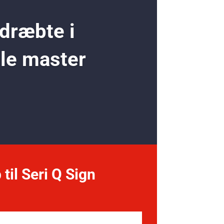
 dræbte i
ole master
 til Seri Q Sign