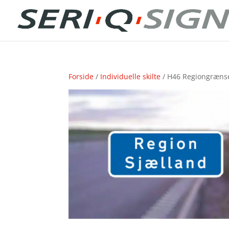
Forside
/
Individuelle skilte
/ H46 Regiongrænse 