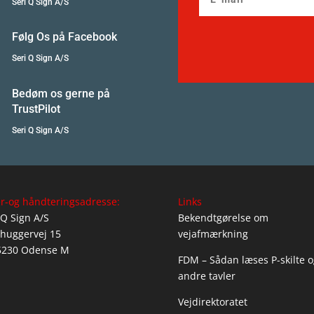
Seri Q Sign A/S
Følg Os på Facebook
Seri Q Sign A/S
Bedøm os gerne på
TrustPilot
Seri Q Sign A/S
r-og håndteringsadresse:
Links
 Q Sign A/S
Bekendtgørelse om
huggervej 15
vejafmærkning
5230 Odense M
FDM – Sådan læses P-skilte o
andre tavler
Vejdirektoratet