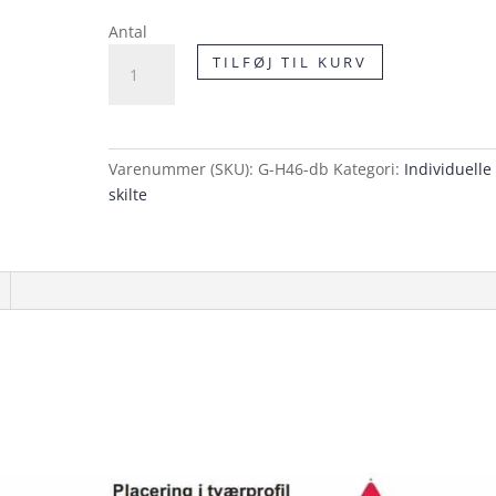
Antal
H46
TILFØJ TIL KURV
Regiongrænse
dobbeltsidet
skilt
antal
Varenummer (SKU):
G-H46-db
Kategori:
Individuelle
skilte