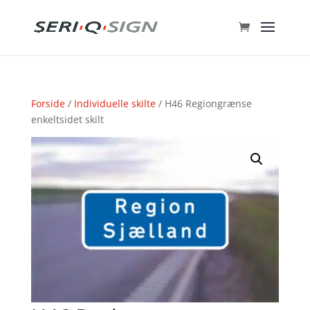
Forside
/
Individuelle skilte
/ H46 Regiongrænse
enkeltsidet skilt