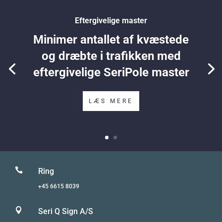
Eftergivelige master
Minimer antallet af kvæstede
og dræbte i trafikken med
eftergivelige SeriPole master
LÆS MERE

Ring
+45 6615 8039

Seri Q Sign A/S