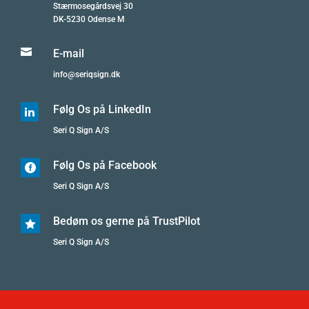
Stærmosegårdsvej 30
DK-5230 Odense M

E-mail
info@seriqsign.dk
Følg Os på LinkedIn

Seri Q Sign A/S
Følg Os på Facebook

Seri Q Sign A/S
Bedøm os gerne på TrustPilot

Seri Q Sign A/S