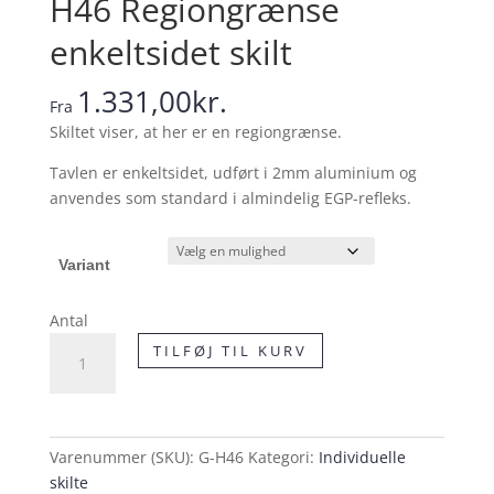
H46 Regiongrænse
enkeltsidet skilt
1.331,00
kr.
Fra
Skiltet viser, at her er en regiongrænse.
Tavlen er enkeltsidet, udført i 2mm aluminium og
anvendes som standard i almindelig EGP-refleks.
Variant
Antal
H46
TILFØJ TIL KURV
Regiongrænse
enkeltsidet
skilt
antal
Varenummer (SKU):
G-H46
Kategori:
Individuelle
skilte