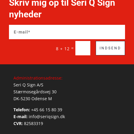
Skriv mig op til Seri Q Sign
nyheder
=
8 + 12
INDSEND
Administrationsadresse:
Seri Q Sign A/S
Stærmosegårdsvej 30
DK-5230 Odense M
Telefon:
+45 66 15 80 39
E-mail:
info@seriqsign.dk
CVR:
82583319