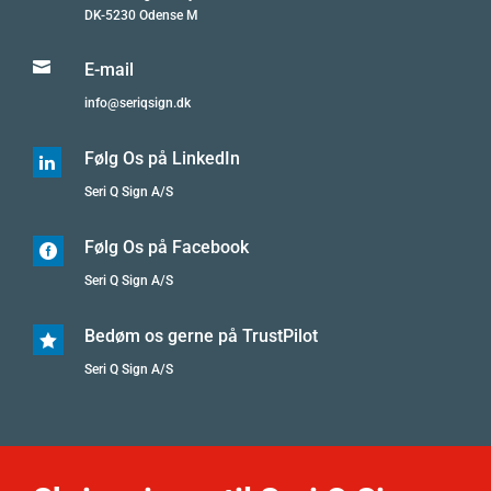
DK-5230 Odense M

E-mail
info@seriqsign.dk
Følg Os på LinkedIn

Seri Q Sign A/S
Følg Os på Facebook

Seri Q Sign A/S
Bedøm os gerne på TrustPilot

Seri Q Sign A/S