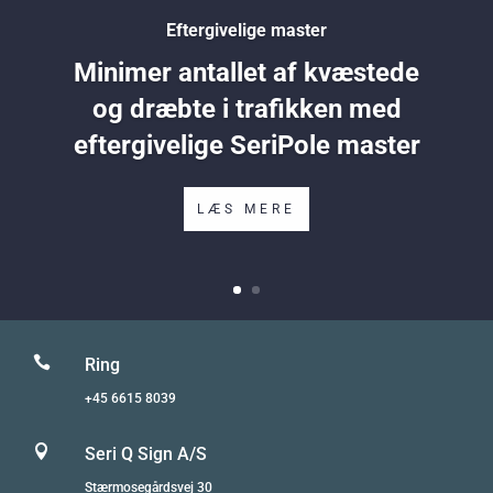
Eftergivelige master
Minimer antallet af kvæstede
og dræbte i trafikken med
eftergivelige SeriPole master
LÆS MERE

Ring
+45 6615 8039

Seri Q Sign A/S
Stærmosegårdsvej 30