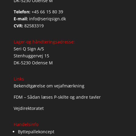
DK-5230 Odense M
Telefon:
+45 66 15 80 39
E-mail:
info@seriqsign.dk
CVR:
82583319
Lager-og håndteringsadresse:
Seri Q Sign A/S
Stenhuggervej 15
DK-5230 Odense M
Links
Bekendtgørelse om vejafmærkning
FDM – Sådan læses P-skilte og andre tavler
Vejdirektoratet
Handelsinfo
Byttepallekoncept