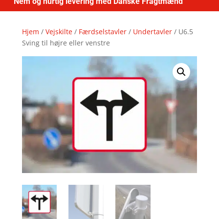
Nem og hurtig levering med Danske Fragtmænd
Hjem
/
Vejskilte
/
Færdselstavler
/
Undertavler
/ U6.5
Sving til højre eller venstre