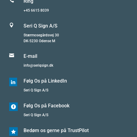

Ring
+45 6615 8039

Seri Q Sign A/S
Stærmosegårdsvej 30
DK-5230 Odense M

E-mail
info@seriqsign.dk
Følg Os på LinkedIn

Seri Q Sign A/S
Følg Os på Facebook

Seri Q Sign A/S
Bedøm os gerne på TrustPilot
