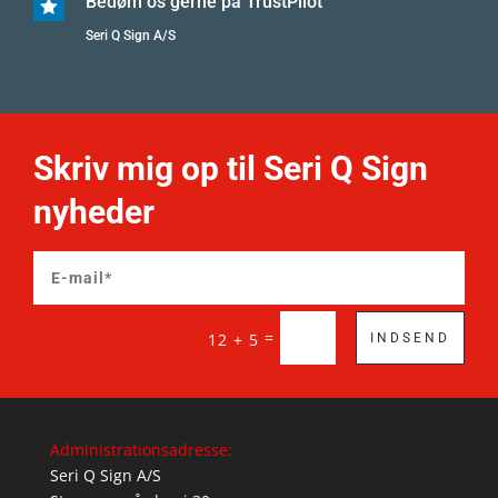
Bedøm os gerne på TrustPilot

Seri Q Sign A/S
Skriv mig op til Seri Q Sign
nyheder
=
12 + 5
INDSEND
Administrationsadresse:
Seri Q Sign A/S