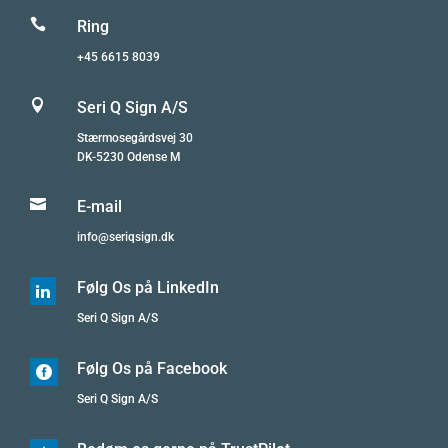

Ring
+45 6615 8039

Seri Q Sign A/S
Stærmosegårdsvej 30
DK-5230 Odense M

E-mail
info@seriqsign.dk
Følg Os på LinkedIn

Seri Q Sign A/S
Følg Os på Facebook

Seri Q Sign A/S