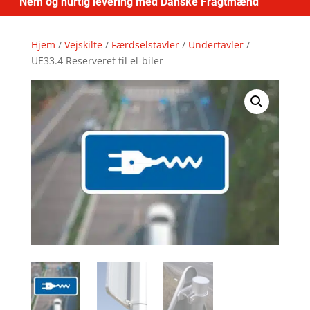
Nem og hurtig levering med Danske Fragtmænd
Hjem
/
Vejskilte
/
Færdselstavler
/
Undertavler
/
UE33.4 Reserveret til el-biler