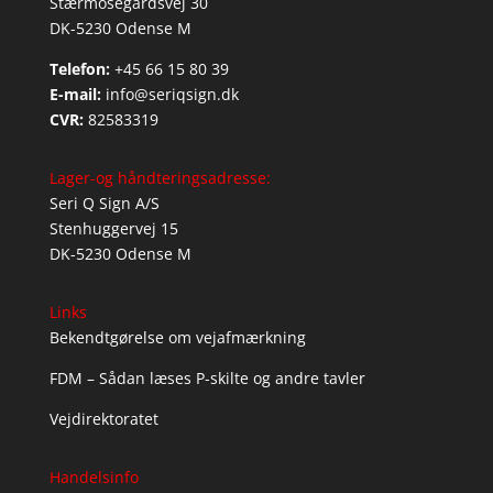
Stærmosegårdsvej 30
DK-5230 Odense M
Telefon:
+45 66 15 80 39
E-mail:
info@seriqsign.dk
CVR:
82583319
Lager-og håndteringsadresse:
Seri Q Sign A/S
Stenhuggervej 15
DK-5230 Odense M
Links
Bekendtgørelse om vejafmærkning
FDM – Sådan læses P-skilte og andre tavler
Vejdirektoratet
Handelsinfo