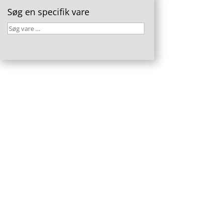
Søg en specifik vare
Søg
vare
…