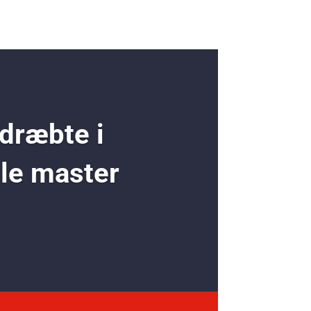
 dræbte i
ole master