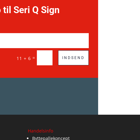
 til Seri Q Sign
=
11 + 6
INDSEND
Handelsinfo
Byttepallekoncept