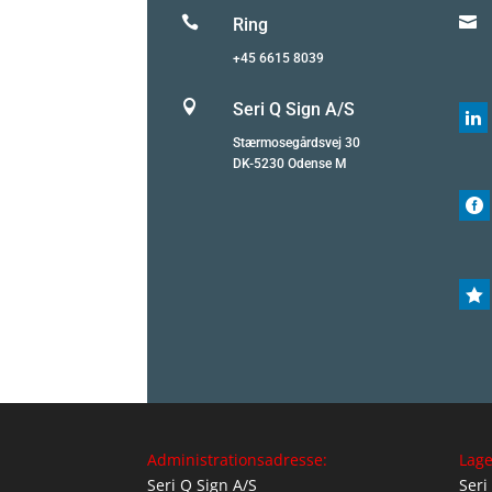


Ring
+45 6615 8039

Seri Q Sign A/S

Stærmosegårdsvej 30
DK-5230 Odense M


Administrationsadresse:
Lage
Seri Q Sign A/S
Seri