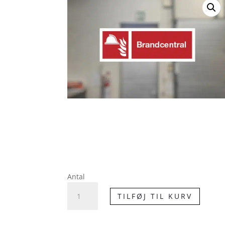
Antal
Henvisningsskilt
TILFØJ TIL KURV
-
Brandcentral
antal