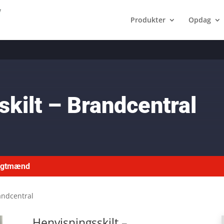
Produkter
Opdag
kilt – Brandcentral
ragtmænd
andcentral
Henvisningsskilt –