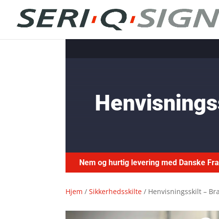
Henvisningss
Nem og hurtig levering med Danske F
Hjem
/
Sikkerhedsskilte
/ Henvisningsskilt – Br