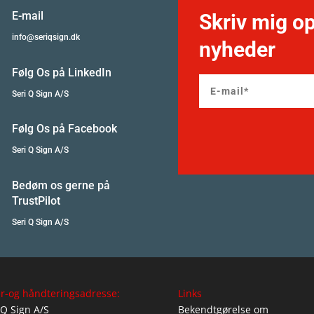
E-mail
Skriv mig op
info@seriqsign.dk
nyheder
Følg Os på LinkedIn
Seri Q Sign A/S
Følg Os på Facebook
Seri Q Sign A/S
Bedøm os gerne på
TrustPilot
Seri Q Sign A/S
r-og håndteringsadresse:
Links
 Q Sign A/S
Bekendtgørelse om