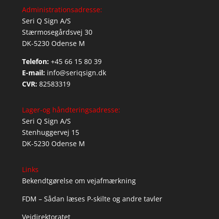
Administrationsadresse:
Seri Q Sign A/S
Stærmosegårdsvej 30
DK-5230 Odense M
Telefon:
+45 66 15 80 39
E-mail:
info@seriqsign.dk
CVR:
82583319
Lager-og håndteringsadresse:
Seri Q Sign A/S
Stenhuggervej 15
DK-5230 Odense M
Links
Bekendtgørelse om vejafmærkning
FDM – Sådan læses P-skilte og andre tavler
Vejdirektoratet