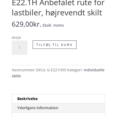
E22.1H Anbefalet rute for
lastbiler, højrevendt skilt
629,00
kr.
Ekskl. moms
Antal
E22.1H
TILFØJ TIL KURV
Anbefalet
rute
for
lastbiler,
Varenummer (SKU):
G-E221H50
Kategori:
Individuelle
højrevendt
skilte
skilt
antal
Beskrivelse
Yderligere information