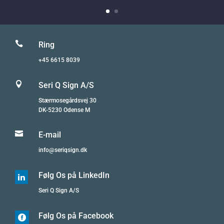

Ring
+45 6615 8039

Seri Q Sign A/S
Stærmosegårdsvej 30
DK-5230 Odense M

E-mail
info@seriqsign.dk
Følg Os på LinkedIn

Seri Q Sign A/S
Følg Os på Facebook
