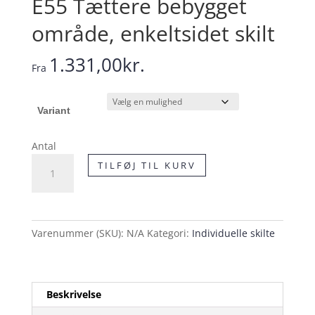
E55 Tættere bebygget
område, enkeltsidet skilt
1.331,00
kr.
Fra
Variant
Antal
E55
TILFØJ TIL KURV
Tættere
bebygget
område,
enkeltsidet
Varenummer (SKU):
N/A
Kategori:
Individuelle skilte
skilt
antal
Beskrivelse