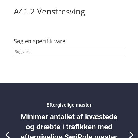
A41.2 Venstresving
Søg en specifik vare
Søg
vare
…
Eftergivelige master
Minimer antallet af kvæstede
og dræbte i trafikken med
eftergivelige SeriPole master