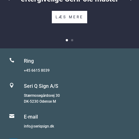
LÆS MERE

Ring
+45 6615 8039

Seri Q Sign A/S
Stærmosegårdsvej 30
DK-5230 Odense M

E-mail
info@seriqsign.dk