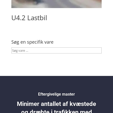
U4.2 Lastbil
Søg en specifik vare
Søg
vare
…
Eftergivelige master
Minimer antallet af kvæstede
og dræbte i trafikken med