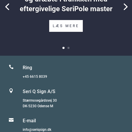
eftergivelige SeriPole master
LÆS MERE

Ring
+45 6615 8039

Seri Q Sign A/S
Stærmosegårdsvej 30
DK-5230 Odense M

E-mail
info@seriqsign.dk