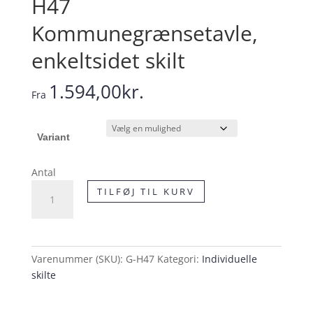
H47
Kommunegrænsetavle,
enkeltsidet skilt
1.594,00
kr.
Fra
Variant
Antal
H47
TILFØJ TIL KURV
Kommunegrænsetavle,
enkeltsidet
skilt
antal
Varenummer (SKU):
G-H47
Kategori:
Individuelle
skilte