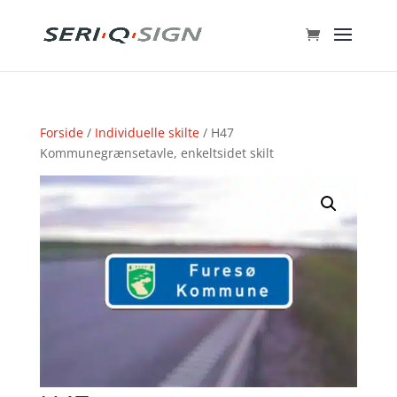
Forside
/
Individuelle skilte
/ H47
Kommunegrænsetavle, enkeltsidet skilt