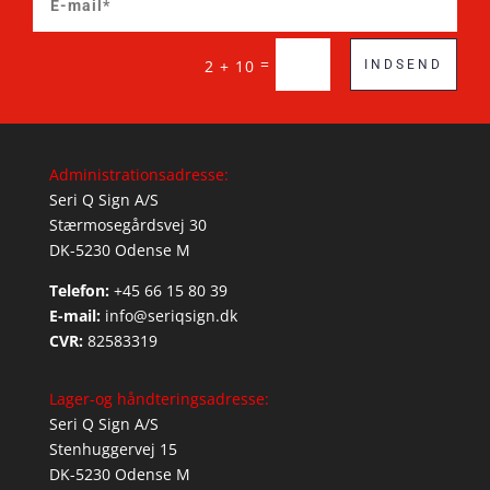
=
2 + 10
INDSEND
Administrationsadresse:
Seri Q Sign A/S
Stærmosegårdsvej 30
DK-5230 Odense M
Telefon:
+45 66 15 80 39
E-mail:
info@seriqsign.dk
CVR:
82583319
Lager-og håndteringsadresse:
Seri Q Sign A/S
Stenhuggervej 15
DK-5230 Odense M