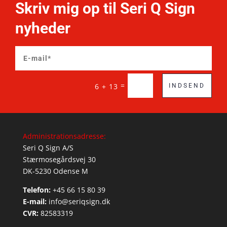
Skriv mig op til Seri Q Sign
nyheder
=
6 + 13
INDSEND
Administrationsadresse:
Seri Q Sign A/S
Stærmosegårdsvej 30
DK-5230 Odense M
Telefon:
+45 66 15 80 39
E-mail:
info@seriqsign.dk
CVR:
82583319