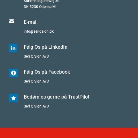
Stærmosegårdsvej 30
DK-5230 Odense M

E-mail
info@seriqsign.dk
Følg Os på LinkedIn

Seri Q Sign A/S
Følg Os på Facebook

Seri Q Sign A/S
Bedøm os gerne på TrustPilot

Seri Q Sign A/S