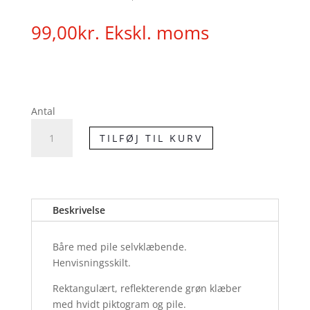
99,00
kr.
Ekskl. moms
Antal
Henvisningsskilt
TILFØJ TIL KURV
-
Båre
med
pile
selvklæbende
Beskrivelse
antal
Båre med pile selvklæbende.
Henvisningsskilt.
Rektangulært, reflekterende grøn klæber
med hvidt piktogram og pile.